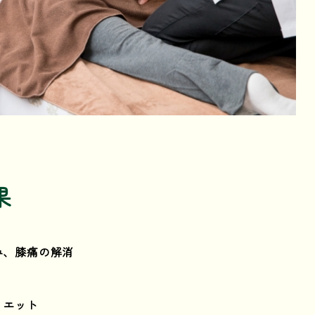
果
み、膝痛の解消
イエット